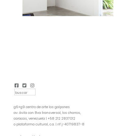
g6+g9 centro de arte los galpones
av. ávila con 8va transversal, los chorros,
caracas, venezuela | +58 212 2837012
o plataforma cultural, c.a. | rif j-40719837-8