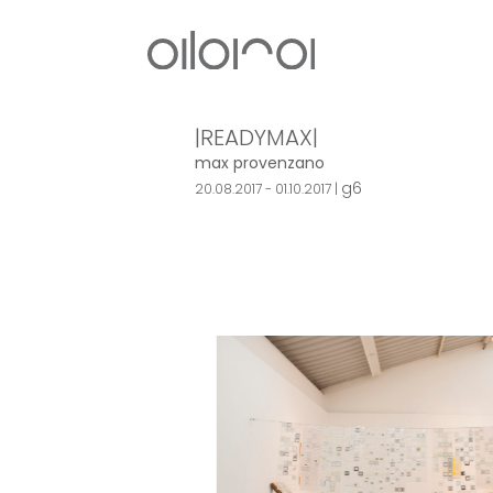
|READYMAX|
max provenzano
g6
20.08.2017 - 01.10.2017 |