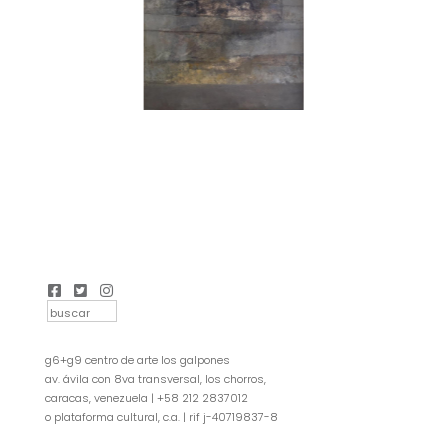
g6+g9 centro de arte los galpones
av. ávila con 8va transversal, los chorros,
caracas, venezuela | +58 212 2837012
o plataforma cultural, c.a. | rif j-40719837-8