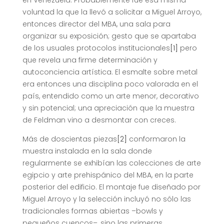
en Venezuela. Probablemente fue esa misma
voluntad la que la llevó a solicitar a Miguel Arroyo,
entonces director del MBA, una sala para
organizar su exposición; gesto que se apartaba
de los usuales protocolos institucionales
[1]
pero
que revela una firme determinación y
autoconciencia artística. El esmalte sobre metal
era entonces una disciplina poco valorada en el
país, entendido como un arte menor, decorativo
y sin potencial; una apreciación que la muestra
de Feldman vino a desmontar con creces.
Más de doscientas piezas
[2]
conformaron la
muestra instalada en la sala donde
regularmente se exhibían las colecciones de arte
egipcio y arte prehispánico del MBA, en la parte
posterior del edificio. El montaje fue diseñado por
Miguel Arroyo y la selección incluyó no sólo las
tradicionales formas abiertas –bowls y
pequeños cuencos–, sino las primeras