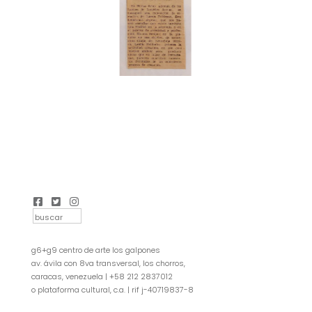
g6+g9 centro de arte los galpones
av. ávila con 8va transversal, los chorros,
caracas, venezuela | +58 212 2837012
o plataforma cultural, c.a. | rif j-40719837-8