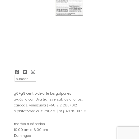
g6+g9 centro de arte los galpones
av. ávila con 8va transversal, los chorros,
caracas, venezuela | +58 212 2837012
o plataforma cultural, c.a. | rif j-40719837-8
martes a sábados
10:00 am a 6:00 pm
Domingos