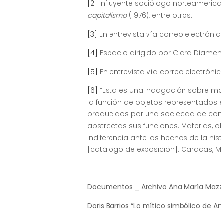
[2]
Influyente sociólogo norteameric
capitalismo
(1976), entre otros.
[3]
En entrevista vía correo electrónic
[4]
Espacio dirigido por Clara Diamen
[5]
En entrevista vía correo electrónic
[6]
“Esta es una indagación sobre mat
la función de objetos representados
producidos por una sociedad de con
abstractas sus funciones. Materias, 
indiferencia ante los hechos de la his
[catálogo de exposición]. Caracas, 
_
Documentos _ Archivo Ana María Mazz
Doris Barrios “Lo mítico simbólico de A