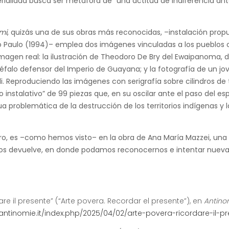
erialidad busca ser metáfora de “una actitud de indiferencia an
mi
, quizás una de sus obras más reconocidas, –instalación prop
ão Paulo (1994)– emplea dos imágenes vinculadas a los pueblos or
magen real: la ilustración de Theodoro De Bry del Ewaipanoma, d
falo defensor del Imperio de Guayana; y la fotografía de un jo
 Reproduciendo las imágenes con serigrafía sobre cilindros de 
o instalativo” de 99 piezas que, en su oscilar ante el paso del es
ua problemática de la destrucción de los territorios indígenas y l
ro, es –como hemos visto– en la obra de Ana María Mazzei, una
o nos devuelve, en donde podamos reconocernos e intentar nue
re il presente” (“Arte povera. Recordar el presente”), en
Antinom
/antinomie.it/index.php/2025/04/02/arte-povera-ricordare-il-p