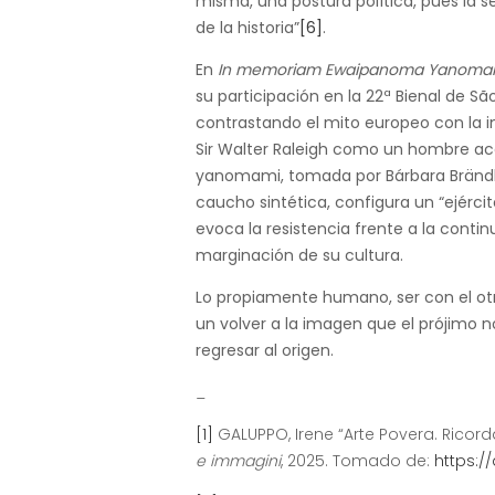
misma, una postura política, pues la s
de la historia”
[6]
.
En
In memoriam Ewaipanoma Yanoma
su participación en la 22ª Bienal de S
contrastando el mito europeo con la i
Sir Walter Raleigh como un hombre acé
yanomami, tomada por Bárbara Brändli.
caucho sintética, configura un “ejércit
evoca la resistencia frente a la contin
marginación de su cultura.
Lo propiamente humano, ser con el ot
un volver a la imagen que el prójim
regresar al origen.
_
[1]
GALUPPO, Irene “Arte Povera. Ricorda
e immagini
, 2025. Tomado de:
https:/