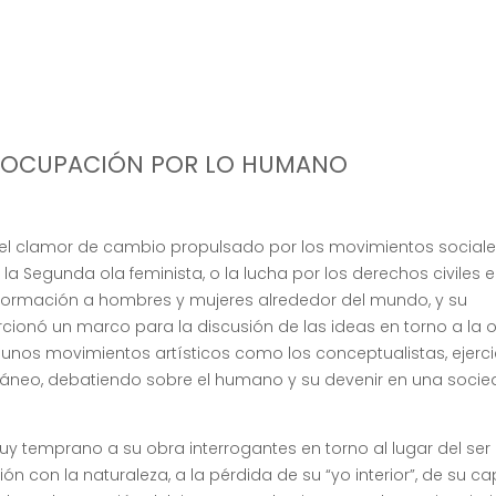
PREOCUPACIÓN POR LO HUMANO
, el clamor de cambio propulsado por los movimientos social
 la Segunda ola feminista, o la lucha por los derechos civiles 
formación a hombres y mujeres alrededor del mundo, y su
cionó un marco para la discusión de las ideas en torno a la o
a. Algunos movimientos artísticos como los conceptualistas, ejer
poráneo, debatiendo sobre el humano y su devenir en una soc
y temprano a su obra interrogantes en torno al lugar del se
ión con la naturaleza, a la pérdida de su “yo interior”, de su 