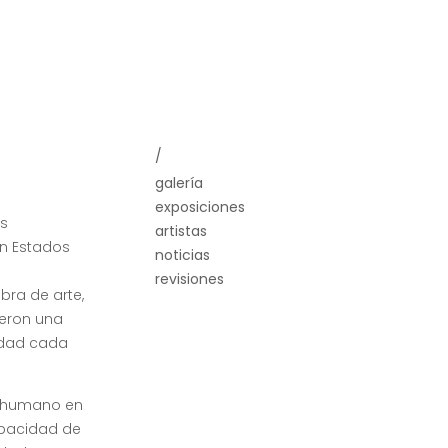
/
galería
exposiciones
es
artistas
en Estados
noticias
revisiones
bra de arte,
cieron una
iedad cada
r humano en
capacidad de