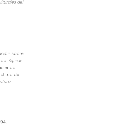
lturales del
ación sobre
ndo. Signos
aciendo
ctitud de
atura
994.