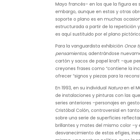
Mayo francés– en los que la figura es s
embargo, aunque en estas y otras obra
soporte o plano es en muchas ocasio
estructurada a partir de la repetición y
es aquí sustituido por el plano pictóri
Para la vanguardista exhibición
Once t
pensamientos,
adentrándose nuevamente
cartón y sacos de papel kraft –que pe
creyones frases como “contiene la inc
ofrecer “signos y piezas para la recons
En 1993, en su individual
Natura
en el M
de instalaciones y pinturas con las que
series anteriores –personajes en gesto
Cristóbal Colón, controversial en tanto
sobre una serie de superficies reflect
brillantes y mates del mismo color –y 
desvanecimiento de estas efigies, inest