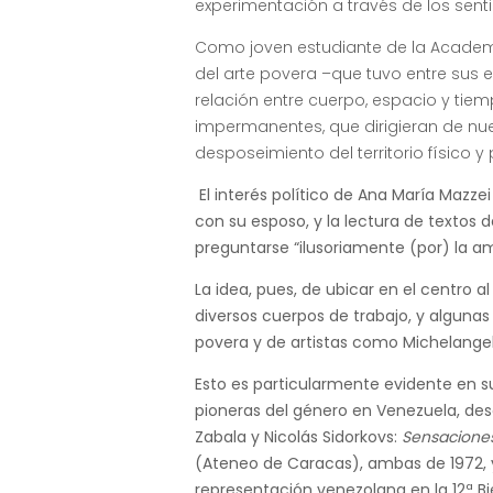
experimentación a través de los senti
Como joven estudiante de la Academia
del arte povera –que tuvo entre sus 
relación entre cuerpo, espacio y tiem
impermanentes, que dirigieran de n
desposeimiento del territorio físico
El interés político de Ana María Mazz
con su esposo, y la lectura de textos d
preguntarse “ilusoriamente (por) la am
La idea, pues, de ubicar en el centro a
diversos cuerpos de trabajo, y algunas
povera y de artistas como Michelangelo
Esto es particularmente evidente en s
pioneras del género en Venezuela, desa
Zabala y Nicolás Sidorkovs:
Sensacione
(Ateneo de Caracas), ambas de 1972,
representación venezolana en la 12ª Bi