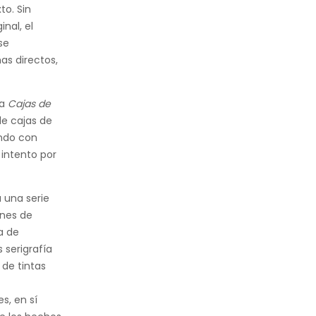
to. Sin
nal, el
se
mas directos,
ta
Cajas de
de cajas de
endo con
 intento por
 una serie
enes de
a de
 serigrafía
 de tintas
l
s, en sí