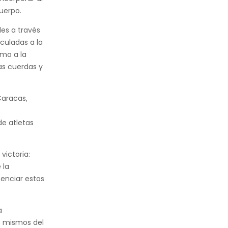
uerpo.
les a través
nculadas a la
omo a la
as cuerdas y
Caracas,
de atletas
victoria:
 la
tenciar estos
a
os mismos del