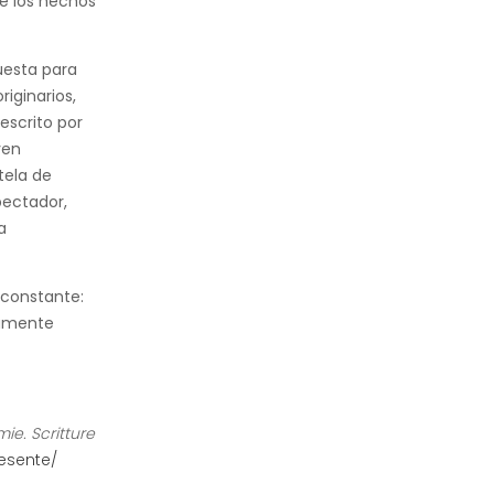
te los hechos
uesta para
iginarios,
escrito por
ven
tela de
pectador,
a
 constante:
vamente
ie. Scritture
resente/