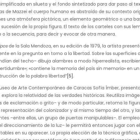
implificada en silueta y el fondo sintetizado para dar paso al tex
s de Mazzei el cuerpo humano es abstraído de su contexto origi
nes una atmósfera pictórica, un elemento geométrico o una ba
 sucesión de la propia figura. El texto de los carteles con sus le
co o la secuencia, para decir y evocar de otra manera.
ipos
de la Sala Mendoza, en su edición de 1979, la artista presen
 en la pregunta en torno a la libertad. Sobre las superficies 
ndían del techo– dibuja alambres a modo hiperrealista, escribi
ertidumbre»; «contiene la memoria del país sin memoria» en un
trucción de la palabra libertad”
[5]
.
useo de Arte Contemporáneo de Caracas Sofía Ímber, presenta
 explora la relatividad de las verdades históricas. Reutiliza imág
s de exclamación o grito– y de modo particular, retoma la figur
 representación del colonizador y al mismo tiempo del otro, y las
antes –entre ellas, un grupo de puertas manipulables–. El empleo
el direccionamiento de la luz– le permitirá entonces jugar con e
ables en su aparecer. La propia elección de la técnica gráfica, e