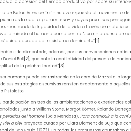
dos, a la opresión del tiempo productivo por sobre su interior
 de Bellas Artes de Turín estuvo expuesta al movimiento de l
epicentros la capital piamontesa– y cuyas premisas perseguí
po, mostrando la fugacidad de la vida a través de materiales 
uevo la mirada al humano como centro “…en un proceso de co
 y psíquico operado por el sistema dominante”
[1]
.
ei había sido alimentado, además, por sus conversaciones cotidi
e Daniel Bell
[2]
, que ante la conflictividad del presente le hacía
plitud de la palabra libertad”
[3]
.
l ser humano puede ser rastreable en la obra de Mazzei a lo larg
 de sus estrategias discursivas remiten directamente a aquellas
 Pistoletto.
u participación en tres de las ambientaciones o experiencias co
rrolladas junto a William Stone, Margot Römer, Rolando Dorrego,
s perdidas del hombre
(Sala Mendoza),
Para contribuir a la confu
 y
Piel a piel
, proyecto curado por Clara Diament de Sujo que con
enal de São Paulo (1973). En todas, las propuestas apuntaban a 