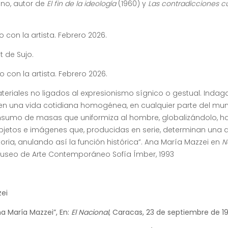
ano, autor de
El fin de la ideología
(1960) y
Las contradicciones cu
o con la artista. Febrero 2026.
t de Sujo.
o con la artista. Febrero 2026.
eriales no ligados al expresionismo sígnico o gestual. Indag
 en una vida cotidiana homogénea, en cualquier parte del mu
sumo de masas que uniformiza al hombre, globalizándolo, h
objetos e imágenes que, producidas en serie, determinan una a
toria, anulando así la función histórica”. Ana María Mazzei en
N
Museo de Arte Contemporáneo Sofía Ímber, 1993
ei
na María Mazzei”, En:
El Nacional
, Caracas, 23 de septiembre de 1