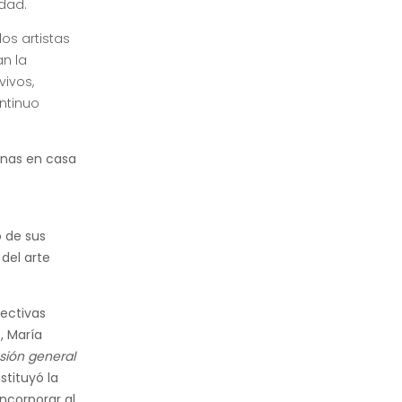
idad.
os artistas
an la
vivos,
ntinuo
anas en casa
n
o de sus
 del arte
lectivas
 María
sión general
stituyó la
incorporar al