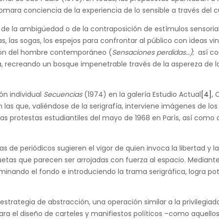
mara conciencia de la experiencia de lo sensible a través del c
n de la ambigüedad o de la contraposición de estímulos sensoria
as, las sogas, los espejos para confrontar al público con ideas vi
ción del hombre contemporáneo (
Sensaciones perdidas…)
; así c
a, recreando un bosque impenetrable través de la aspereza de l
ón individual
Secuencias
(1974) en la galería Estudio Actual
[4]
, 
 las que, valiéndose de la serigrafía, interviene imágenes de los
as protestas estudiantiles del mayo de 1968 en París, así como 
s de periódicos sugieren el vigor de quien invoca la libertad y la 
iluetas que parecen ser arrojadas con fuerza al espacio. Mediante
minando el fondo e introduciendo la trama serigráfica, logra po
.
strategia de abstracción, una operación similar a la privilegiad
para el diseño de carteles y manifiestos políticos –como aquell