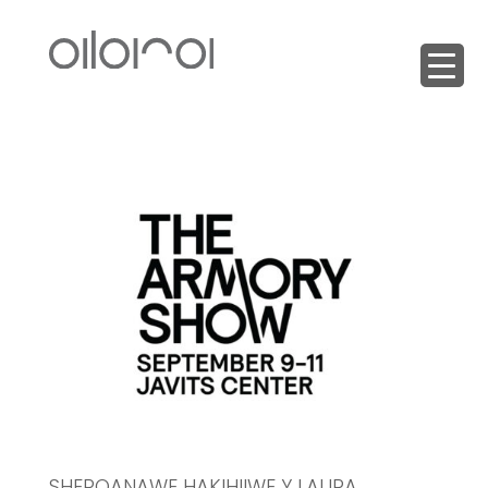
SHEROANAWE HAKIHIIWE Y LAURA