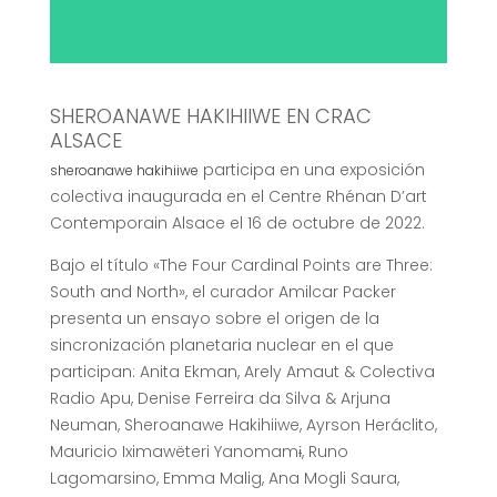
SHEROANAWE HAKIHIIWE EN CRAC
ALSACE
participa en una exposición
sheroanawe hakihiiwe
colectiva inaugurada en el Centre Rhénan D’art
Contemporain Alsace el 16 de octubre de 2022.
Bajo el título «The Four Cardinal Points are Three:
South and North», el curador Amilcar Packer
presenta un ensayo sobre el origen de la
sincronización planetaria nuclear en el que
participan: Anita Ekman, Arely Amaut & Colectiva
Radio Apu, Denise Ferreira da Silva & Arjuna
Neuman, Sheroanawe Hakihiiwe, Ayrson Heráclito,
Mauricio Iximawëteri Yanomamɨ, Runo
Lagomarsino, Emma Malig, Ana Mogli Saura,