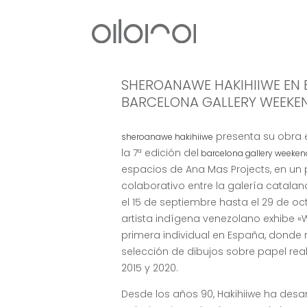
SHEROANAWE HAKIHIIWE EN 
BARCELONA GALLERY WEEKE
presenta su obra 
sheroanawe hakihiiwe
la 7ª edición del
barcelona gallery weeken
espacios de Ana Mas Projects, en un
colaborativo entre la galería catalan
el 15 de septiembre hasta el 29 de oct
artista indígena venezolano exhibe «W
primera individual en España, donde
selección de dibujos sobre papel rea
2015 y 2020.
Desde los años 90, Hakihiiwe ha desa