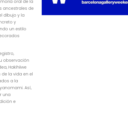
moria oral de la
s ancestrales de
 dibujo y la
oncreto y
ndo un estilo
decorados
gistro,
su observación
dea, Hakihiiwe
de la vida en el
ados a la
o yanomami. Así,
r una
dición e