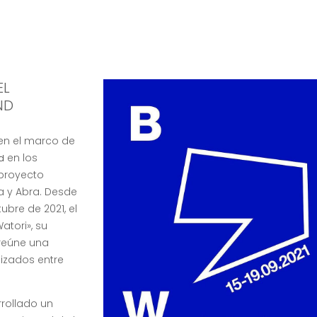
EL
ND
en el marco de
en los
d
 proyecto
a y Abra. Desde
ubre de 2021, el
atori», su
 reúne una
lizados entre
rrollado un