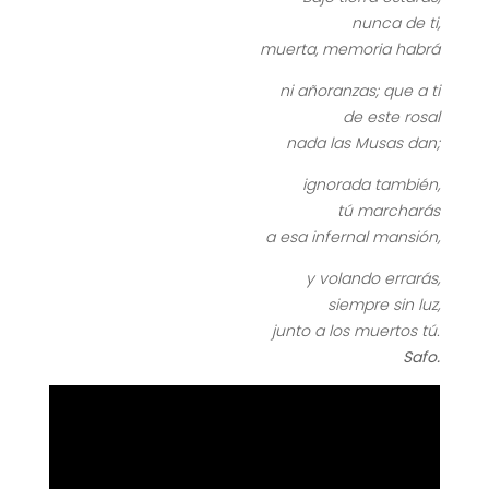
nunca de ti,
muerta, memoria habrá
ni añoranzas; que a ti
de este rosal
nada las Musas dan;
ignorada también,
tú marcharás
a esa infernal mansión,
y volando errarás,
siempre sin luz,
junto a los muertos tú.
Safo.