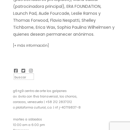
(patrocinadora principal), ERA FOUNDATION,
Launch Pad, Aude Fourcade, Leslie Ramos y
Thomas Forwood, Flavia Nespatti, Shelley
Tichborne, Erica Wax, Sophia Paulina Wilhelmsen y
quienes desean permanecer anónimos.
[+ más información]
g6+g9 centro de arte los galpones
av. ávila con 8va transversal, los chorros,
caracas, venezuela | +58 212 2837012
o plataforma cultural, c.a. | rif j-40719837-8
martes a sábados
10:00 am a 6:00 pm