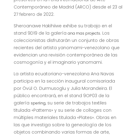
Contemporáneo de Madrid (ARCO) desde el 23 al
27 febrero de 2022.
Sheroanawe Hakihiiwe exhibe su trabajo en el
stand 9D19 de la galería
. Los
ana mas projects
coleccionistas disfrutarán un conjunto de obras
recientes del artista yanomami-venezolano que
evidencian una revisión contemporánea de las
cosmogonía y el imaginario yanomami.
La artista ecuatoriano-venezolana Ana Navas
participa en la sección inaugural comisariada
por Övül O. Durmusoglu y Julia Morandeira. El
público encontrará, en el stand 9OP03 de la
galería
, su serie de trabajos textiles
sperling
titulada «Patterns» y su serie de collages con
múltiples materiales titulada «Plates». Obras en
las que investiga sobre la geneología de los
objetos combinando varias formas de arte,