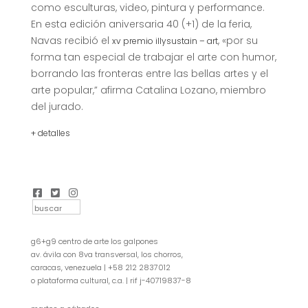
como esculturas, video, pintura y performance.
En esta edición aniversaria 40 (+1) de la feria,
Navas recibió el
, «por su
xv premio illysustain – art
forma tan especial de trabajar el arte con humor,
borrando las fronteras entre las bellas artes y el
arte popular,” afirma Catalina Lozano, miembro
del jurado.
+ detalles
g6+g9 centro de arte los galpones
av. ávila con 8va transversal, los chorros,
caracas, venezuela | +58 212 2837012
o plataforma cultural, c.a. | rif j-40719837-8