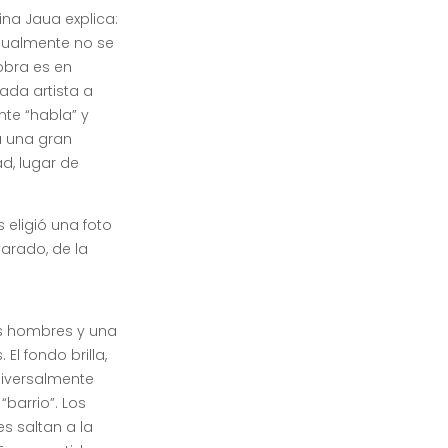
ina Jaua explica:
usualmente no se
 obra es en
ada artista a
nte “habla” y
a una gran
d, lugar de
 eligió una foto
arado, de la
s hombres y una
l fondo brilla,
niversalmente
barrio”. Los
es saltan a la