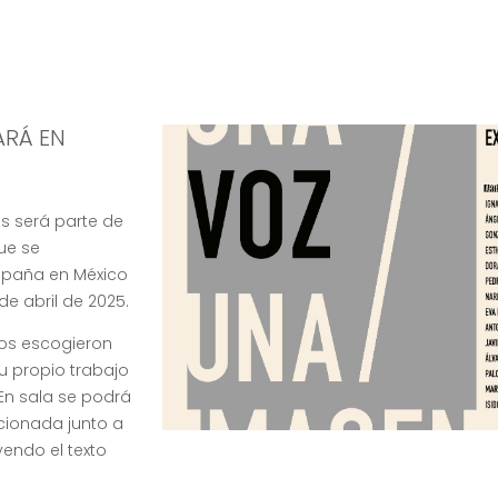
ARÁ EN
s será parte de
que se
España en México
de abril de 2025.
ados escogieron
u propio trabajo
 En sala se podrá
cionada junto a
eyendo el texto