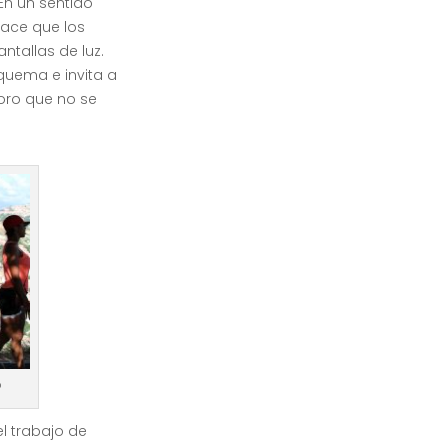
 En un sentido
 hace que los
ntallas de luz.
 quema e invita a
 oro que no se
o
l trabajo de