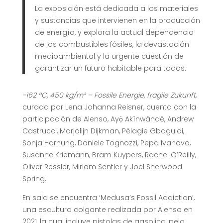
La exposición está dedicada a los materiales
y sustancias que intervienen en la producción
de energía, y explora la actual dependencia
de los combustibles fósiles, la devastación
medioambiental y la urgente cuestión de
garantizar un futuro habitable para todos.
-162 °C, 450 kg/m³ – Fossile Energie, fragile Zukunft
,
curada por Lena Johanna Reisner, cuenta con la
participación de Alenso, Ayọ̀ Akínwándé, Andrew
Castrucci, Marjolijn Dijkman, Pélagie Gbaguidi,
Sonja Hornung, Daniele Tognozzi, Pepa Ivanova,
Susanne Kriemann, Bram Kuypers, Rachel O’Reilly,
Oliver Ressler, Miriam Sentler y Joel Sherwood
Spring.
En sala se encuentra ‘Medusa’s Fossil Addiction’,
una escultura colgante realizada por Alenso en
2021, la cual incluye pistolas de gasolina, pelo