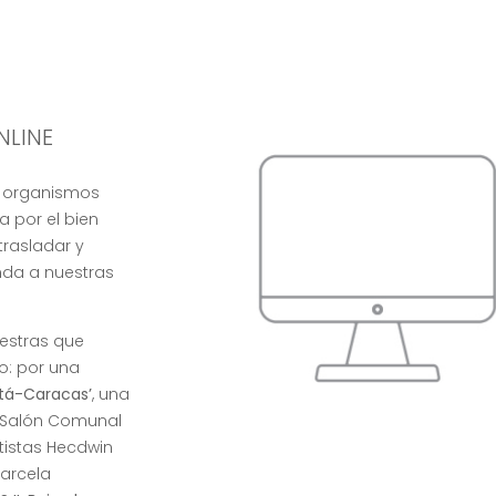
NLINE
s organismos
 por el bien
rasladar y
da a nuestras
uestras que
o: por una
tá-Caracas’
, una
o Salón Comunal
rtistas Hecdwin
Marcela