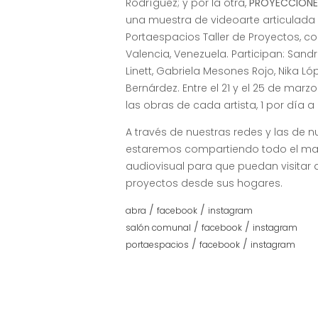
Rodríguez; y por la otra,
PROYECCIONES I
una muestra de videoarte articulada
Portaespacios Taller de Proyectos, c
Valencia, Venezuela. Participan: Sandr
Linett, Gabriela Mesones Rojo, Nika Ló
Bernárdez. Entre el 21 y el 25 de marz
las obras de cada artista, 1 por día a
A través de nuestras redes y las de n
estaremos compartiendo todo el mat
audiovisual para que puedan visita
proyectos desde sus hogares.
/
/
abra
facebook
instagram
/
/
salón comunal
facebook
instagram
/
/
portaespacios
facebook
instagram