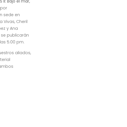
I: Bajo el mar,
 por
on sede en
a Vivas, Cheril
pez y Ana
o se publicarán
 las 5:00 pm.
uestros aliados,
erial
r ambos