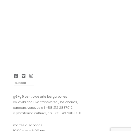
g6+g9 centro de arte los galpones
av. ávila con 8va transversal, los chorros,
caracas, venezuela | +58 212 2837012
o plataforma cultural, c.a. | rif j-40719837-8
martes a sábados
10:00 am a 6:00 pm