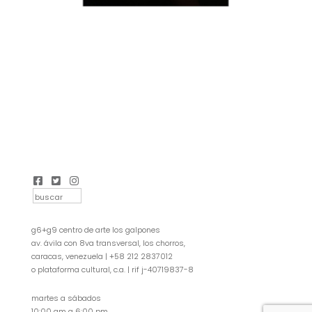
g6+g9 centro de arte los galpones
av. ávila con 8va transversal, los chorros,
caracas, venezuela | +58 212 2837012
o plataforma cultural, c.a. | rif j-40719837-8
martes a sábados
10:00 am a 6:00 pm